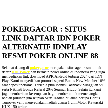
POKERGACOR : SITUS
LINK DAFTAR IDN POKER
ALTERNATIF IDNPLAY
RESMI POKER ONLINE 88
Selamat datang di
pokergacor
merupakan situs agen resmi untuk
daftar
IDN Poker
dan bermain poker online di Indonesia yang juga
menyediakan link download APK Android terbaru 2024 dari IDN
Play. Kami menyediakan promosi seperti Bonus New Member 10%
saat deposit pertama. Tersedia pula Bonus Cashback Mingguan 5%.
serta Nikmati Bonus Referal 20% Seumur Hidup. Selain itu kami
juga memberikan kesempatan bagi member untuk memenangkan
hadiah puluhan juta Rupiah Serta Hadiah bulanan berupa Bonus
Turnover yang menyediakan hadiah utama 1 unit Motor Kawasaki
KLX 150 terbaru.