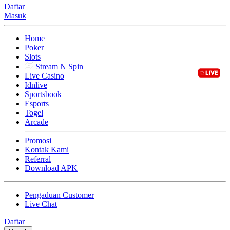
Daftar
Masuk
Home
Poker
Slots
Stream N Spin
Live Casino
Idnlive
Sportsbook
Esports
Togel
Arcade
Promosi
Kontak Kami
Referral
Download APK
Pengaduan Customer
Live Chat
Daftar