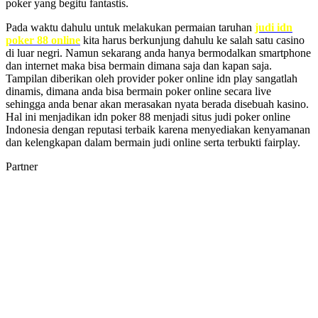
poker yang begitu fantastis.
Pada waktu dahulu untuk melakukan permaian taruhan
judi idn
poker 88 online
kita harus berkunjung dahulu ke salah satu casino
di luar negri. Namun sekarang anda hanya bermodalkan smartphone
dan internet maka bisa bermain dimana saja dan kapan saja.
Tampilan diberikan oleh provider poker online idn play sangatlah
dinamis, dimana anda bisa bermain poker online secara live
sehingga anda benar akan merasakan nyata berada disebuah kasino.
Hal ini menjadikan idn poker 88 menjadi situs judi poker online
Indonesia dengan reputasi terbaik karena menyediakan kenyamanan
dan kelengkapan dalam bermain judi online serta terbukti fairplay.
Partner