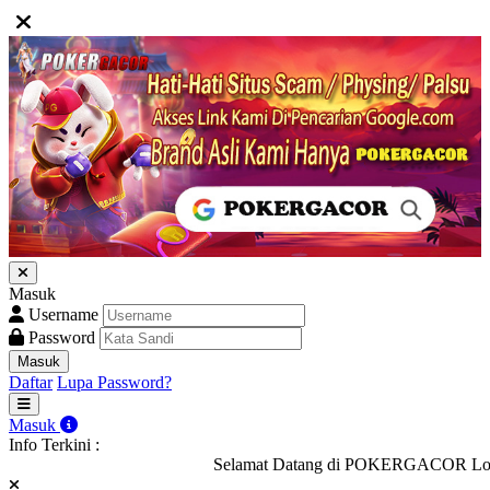
Masuk
Username
Password
Masuk
Daftar
Lupa Password?
Masuk
Info Terkini :
Selamat Datang di POKERGACOR Login, Daftar