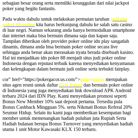
sebagian besar orang serta memiliki keunggulan dari nilai jackpot
poker yang begitu fantastis.
Pada waktu dahulu untuk melakukan permaian taruhan
judi idn
poker 88 online
kita harus berkunjung dahulu ke salah satu casino
di luar negri. Namun sekarang anda hanya bermodalkan smartphone
dan internet maka bisa bermain dimana saja dan kapan saja.
Tampilan diberikan oleh provider poker online idn play sangatlah
dinamis, dimana anda bisa bermain poker online secara live
sehingga anda benar akan merasakan nyata berada disebuah kasino.
Hal ini menjadikan idn poker 88 menjadi situs judi poker online
Indonesia dengan reputasi terbaik karena menyediakan kenyamanan
dan kelengkapan dalam bermain judi online serta terbukti fairplay.
cor" href="https://pokergacor.us.com/">
pokergacor
merupakan
situs agen resmi untuk daftar
IDN Poker
dan bermain poker online
di Indonesia yang juga menyediakan link download APK Android
terbaru 2024 dari IDN Play. Kami menyediakan promosi seperti
Bonus New Member 10% saat deposit pertama. Tersedia pula
Bonus Cashback Mingguan 5%. serta Nikmati Bonus Referal 20%
Seumur Hidup. Selain itu kami juga memberikan kesempatan bagi
member untuk memenangkan hadiah puluhan juta Rupiah Serta
Hadiah bulanan berupa Bonus Turnover yang menyediakan hadiah
utama 1 unit Motor Kawasaki KLX 150 terbaru.